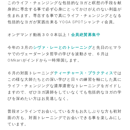
このライフ・チェンジングな包括的なヨガと瞑想の手段を献
身的に専念する事で必ず心身にとってかけがえのない利益が
生まれます。専念する事で真にライフ・チェンジングとなる
包括的なヨガが実践出来る
YOGA SPOT
シャンティ会員。
オンデマンド動画３００本以上！
会員絶賛募集中
今年の３月の
シヴァ・レーとのトレーニング
と先日のヒマラ
ヤでのヴェーダーンタ哲学の学びを波動させ、６月は
OMkari
がインドから一時帰国します。
６月の対面トレーニング
ティーチャース・プラクティス
では
この様な大師たちとの深い学びと日々の練習を軸にした真に
ライフ・チェンジングな濃厚濃密なトレーニングをガイドし
ますので、ぜひヨガ講師をしていなくても包括的なヨガの学
びを深めたい方はお見逃しなく。
普段オンラインでお会いしている方もお久しぶりな方も初対
面の方も、対面トレーニングでお会いできる事を楽しみにし
ています。