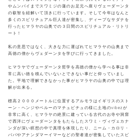
やムンバイまでスワミジの蓮のお足元へ座りヴェーダーンタ
の叡智を紐解いて頂きに行っています。そして今年はなんと
多くのスピリチュアル巨人達が密集し、ディープなサダナを
行ったヒマラヤの山奥での３日間のスピリチュアル・リトリ
ート！
私の意思ではなく、大きな力に運ばれてヒマラヤの山奥まで
高徳の僧からヴェダーンタを学びに行ってきました。
ヒマラヤでヴェーダーンタ哲学を高徳の僧から学べる事は非
常に高い徳を積んでいないとできない事だと仰っていまし
た。平地で理解できなかった事がヒマラヤの山奥の中では理
解が出来る。
標高２０００メートルに位置するアルモラはイギリスのスト
ーン・ヘンジやペルーのマチュピチュの様に土地の
vibez
が
非常に高く、ヒマラヤの絶景に建っている古代のお寺や洞窟
で西洋にヴェーダーンタをもたらしたスワミ・ヴィヴェカナ
ンダが深い瞑想の中で真理を体現したり、ニーム・カロリ・
ババやアナンダマーイマーなどの聖者達が密集していたスピ