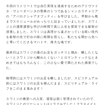
今回のリトリートでは自己実現を達成するためのアドヴァイ
タ・ヴェーダーンタの聖典の１つであるシャンカラチャリア
の『アパロクシャアヌブッティ』を学びました。早朝から晩
までスケジュールがみっちりと詰まっていましたが、スワミ
ジとの濃厚濃密な学びの時間で真に人生を変容できる叡智が
浸透しました。スワミジは真理から遠ざかっている暗い現代
を叡智の光で灯台の様に暗闇を照らし、私たちを闇から光へ
と導いてくださるマハトマ、偉大な魂です。
最終日はスワミジの蓮のお足をガッチリと掴み、離したくな
い！とスワミジから離れたくない！とロマンティックなとき
めきではもちろんなく、この上ない愛で満たされた感覚でし
た。
物理的にはスワミジのお足を離しましたが、スピリチュアル
的にはスワミジのお足を掴んだまま、スピリチュアル・ライ
フをこのまま進みます！
スワミジの教室への入室、退室は固く管理されていたので、
スワミジとのツーショットはミラクルでした！クラスメイト