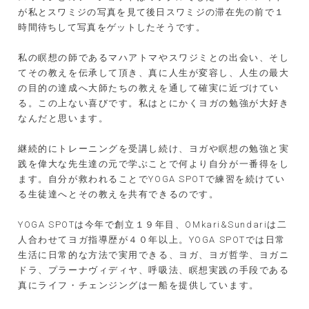
が私とスワミジの写真を見て後日スワミジの滞在先の前で１
時間待ちして写真をゲットしたそうです。
私の瞑想の師であるマハアトマやスワジミとの出会い、そし
てその教えを伝承して頂き、真に人生が変容し、人生の最大
の目的の達成へ大師たちの教えを通して確実に近づけてい
る。
この上ない喜びです。私はとにかくヨガの勉強が大好き
なんだと思います。
継続的にトレーニングを受講し続け、ヨガや瞑想の勉強と実
践を偉大な先生達の元で学ぶことで何より自分が一番得をし
ます。自分が救われることで
YOGA SPOT
で練習を続けてい
る生徒達へとその教えを共有できるのです。
YOGA SPOT
は今年で創立１９年目、
OMkari&Sundari
は二
人合わせてヨガ指導歴が４０年以上。
YOGA SPOT
では日常
生活に日常的な方法で実用できる、ヨガ、ヨガ哲学、ヨガニ
ドラ、プラーナヴィディヤ、呼吸法、瞑想実践の手段である
真にライフ・チェンジングは一船を提供しています。