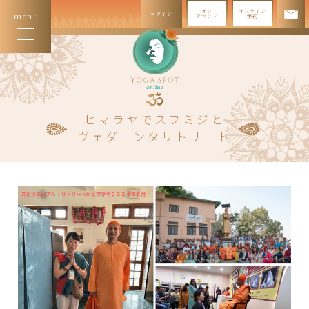
オン
オンライン
ログイン
menu
デマンド
予約
ヒマラヤでスワミジと
ヴェダーンタリトリート