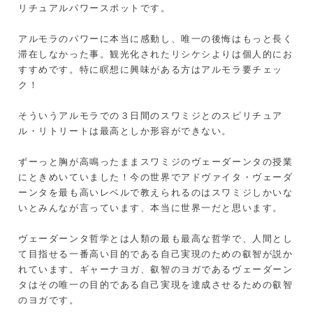
リチュアルパワースポットです。
アルモラのパワーに本当に感動し、唯一の後悔はもっと長く
滞在しなかった事。観光化されたリシケシよりは個人的にお
すすめです。特に瞑想に興味がある方はアルモラ要チェッ
ク！
そういうアルモラでの３日間のスワミジとのスピリチュア
ル・リトリートは最高としか形容ができない。
ずーっと胸が高鳴ったままスワミジのヴェーダーンタの授業
にときめいていました！今の世界でアドヴァイタ・ヴェーダ
ーンタを最も高いレベルで教えられるのはスワミジしかいな
いとみんなが言っています、本当に世界一だと思います。
ヴェーダーンタ哲学とは人類の最も最高な哲学で、人間とし
て目指せる一番高い目的である自己実現のための叡智が説か
れています。ギャーナヨガ、叡智のヨガであるヴェーダーン
タはその唯一の目的である自己実現を達成させるための叡智
のヨガです。