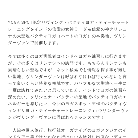
YOGA SPOT認定リヴィング・バクティヨガ・ティーチャート
レーニングをインドの信愛の女神ラーダ＆信愛の神クリシュ
ナの大聖地バクティヨガ（ハートのヨガ）の本拠地、ヴリン
ダーヴァンで開催します。
今では多くのヨガ実践者はインドへヨガを練習しに行きます
が、その多くはリシケシへの訪問です。もちろんリシケシも
素晴らしい聖地ですが、ネット検索でも情報を探す事が難し
い聖地、ヴリンダーヴァンは呼ばれなければ行かれないと言
って良いくらい特別な領域です。パワフルな大聖地へ一生に
一度は訪れてみたいと思っていた方、インドでヨガの練習を
深めたい、クリシュナ・バクティの聖地でバクティヨガのエ
ネルギーを感じたい、今回のヨガスポット主催のバクティヴ
ィンヤサヨガ・ティーチャートレーニング in ヴリンダーヴァ
ンがヴリンダーヴァンに呼ばれるチャンスです！
一人旅や個人旅行、旅行社オーガナイズのヨガスタジオのイ
ンドツアー等ではなかなか行けない＆絶対に出来ないディー