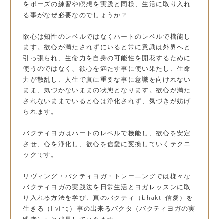
をポーズの練習や瞑想を実践と同様、生活に取り入れ
る事がなぜ必要なのでしょうか？
欲心は知性のレベルではなくハートのレベルで機能し
ます。欲心が満たされずにいると常に意識は外界へと
引っ張られ、生命力を自身の可能性を開花するために
使うのではなく、欲心を満たす事に使い果たし、生命
力が散乱し、人生で真に重要な事に意識を向けれない
まま、気づかないままの状態となります。欲心が満た
されないままでいると心は浄化されず、気づきが妨げ
られます。
バクティヨガはハートのレベルで機能し、欲心を安定
させ、心を浄化し、欲心を信愛に変換していくテクニ
ックです。
リヴィング・バクティヨガ・トレーニングでは様々な
バクティヨガの実践法を日常生活とヨガレッスンに取
り入れる方法を学び、真のバクティ（bhakti 信愛）を
生きる（living）事の出来るバクタ（バクティヨガの実