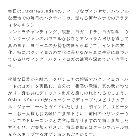
毎日のOMkari&Sundariのディープなヴィンヤサ、パワフル
な聖地での毎日のバクティヨガ、聖なる河ヤムナでのアラテ
ィやキルタン
マントラチャンティング、瞑想、ヨガニドラ、ヨガ哲学、ヴ
リンダーヴァンのパワフルなお寺とアシュラム巡りを通して
真のヨギ、ヨギーニの姿勢を内側から感じて、インドの文
化、特にバクティヨガの文化に浸りながら真に生活に息づい
ているリヴィング・バクティヨガの練習を深めていく内容で
す。
複雑な日常から離れ、クリシュナの領域でバクティヨガ（ハ
ートのヨガ）を実践し、自分の一番高い意識、真の我とつな
がり、身心共にデトックス出来る癒しの旅となるでしょう。
OMkari&Sundariがジューシーでディープなスピリチュア
ル・ジャーニーへとガイドいたします。初インド、リピータ
ー、お一人様もお気軽にご参加下さい。前回のヴリンダーヴ
ァンでのトレーニングと内容は異なりますので前回参加した
方もぜひ、ご参加ください。前回参加者はタージマハール観
光をスキップするオプションもございます。