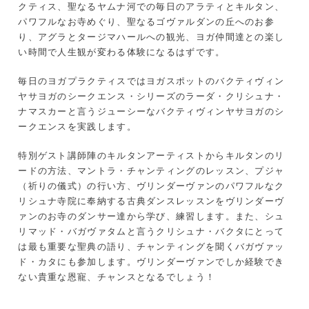
クティス、聖なるヤムナ河での毎日のアラティとキルタン、
パワフルなお寺めぐり、聖なるゴヴァルダンの丘へのお参
り、アグラとタージマハールへの観光、ヨガ仲間達との楽し
い時間で人生観が変わる体験になるはずです。
毎日のヨガプラクティスではヨガスポットのバクティヴィン
ヤサヨガのシークエンス・シリーズのラーダ・クリシュナ・
ナマスカーと言うジューシーなバクティヴィンヤサヨガのシ
ークエンスを実践します。
特別ゲスト講師陣のキルタンアーティストからキルタンのリ
ードの方法、マントラ・チャンティングのレッスン、プジャ
（祈りの儀式）の行い方、ヴリンダーヴァンのパワフルなク
リシュナ寺院に奉納する古典ダンスレッスンをヴリンダーヴ
ァンのお寺のダンサー達から学び、練習します。また、シュ
リマッド・バガヴァタムと言うクリシュナ・バクタにとって
は最も重要な聖典の語り、チャンティングを聞くバガヴァッ
ド・カタにも参加します。ヴリンダーヴァンでしか経験でき
ない貴重な恩寵、チャンスとなるでしょう！