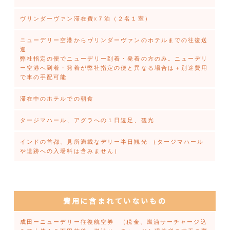
ヴリンダーヴァン滞在費x７泊（２名１室）
ニューデリー空港からヴリンダーヴァンのホテルまでの往復送
迎
弊社指定の便でニューデリー到着・発着の方のみ。ニューデリ
ー空港へ到着・発着が弊社指定の便と異なる場合は＋別途費用
で車の手配可能
滞在中のホテルでの朝食
タージマハール、アグラへの１日遠足、観光
インドの首都、見所満載なデリー半日観光 （タージマハール
や遺跡への入場料は含みません）
費用に含まれていないもの
成田ーニューデリー往復航空券 (税金、燃油サーチャージ込