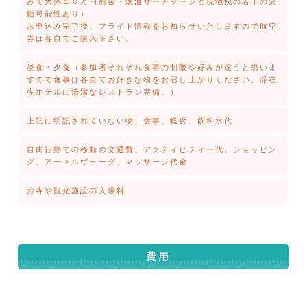
みで大体１０万円前後・燃油サーチャージと現地税の若干の変
動可能性あり）
お申込み完了後、フライト情報をお知らせいたしますので航空
券は各自でご購入下さい。
昼食・夕食（参加者それぞれ食事の制限や好みが違うと思いま
すので食事は各自でお好きな物をお召し上がりください。滞在
先ホテルに清潔なレストラン完備。）
上記に明記されていない物、食事、軽食、飲料水代
自由行動での移動の交通費、アクティビティー代、ショッピン
グ、アーユルヴェーダ、マッサージ代金
お寺や観光施設の入場料
費用