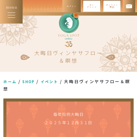
オン
オンライン
ログイン
menu
デマンド
予約
大晦日ヴィンヤサフロー
＆瞑想
/
/
/ 大晦日ヴィンヤサフロー＆瞑
ホーム
SHOP
イベント
想
毎年恒例大晦日
２０２５年１２月３１日