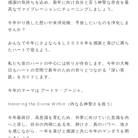
感謝の気持ちを込め、新年に向け自分と言う神聖な存在を最
高なヴァイブレーションにチューニングしましょう。
今年やり残した想いや未消化物、手放したいものを浄化しま
せんか？
みんなで今年にさよならをし２０２６年を感謝と喜びに満ち
たハートで迎えよう。
私たち皆のハートの中心には祈りが存在します。今年の大晦
日もハートの空間で新年のための祈りとつながる『深い実
践』をガイドします。
今年のテーマは アートマ・プージャ。
Honoring the Divine Within（内なる神聖さを祝う)
今年最終日、高意識を育むため、外界に向けていた意識を内
へと戻し、自分の内側にある光、静けさ、真のパワー、強さ
を感じながら、一年を喜びと感謝と共に今年のマンダラを閉
じまし
ょう。