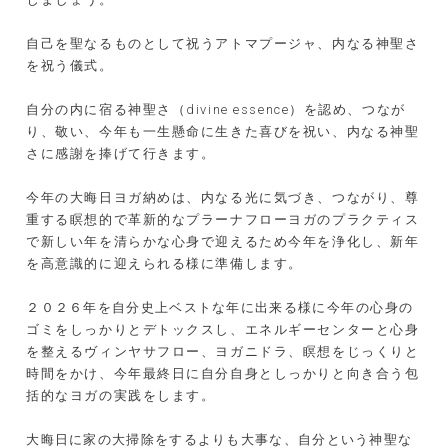
自己を聖なるものとして祝うアトマプージャ、内なる神聖さ
を祝う儀式。
自分の内に宿る神聖さ（divine essence）を認め、つなが
り、敬い、今年も一生懸命に生きた喜びを祝い、内なる神聖
さに感謝を捧げて行きます。
今年の大晦日ヨガ納めは、内なる光に気づき、つながり、尊
重する瞑想的で革新的なプラーナフローヨガのプラクティス
で新しい年を清らかな心身で迎えるため今年を浄化し、新年
を高意識的に迎えられる様に準備します。
２０２６年を自分史上ベストな年に出来る様に
今年の心身の
ゴミをしっかりとデトックスし、エネルギーセンターと心身
を整えるヴィンヤサフロー、ヨガニドラ、瞑想をじっくりと
時間をかけ、今年最終日に自分自身としっかりと向き合う包
括的なヨガの実践をします。
大晦日に家の大掃除をするよりも大事な、自分という神聖な