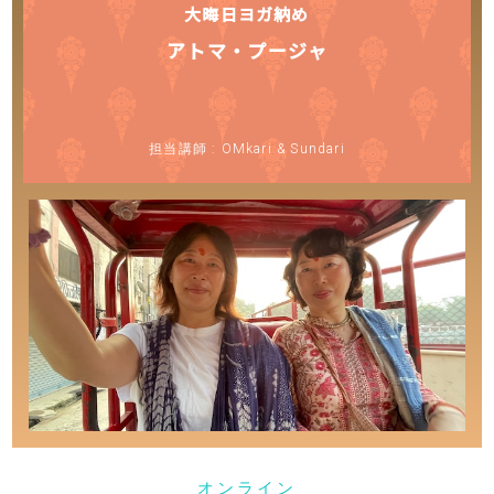
大晦日ヨガ納め
アトマ・プージャ
担当講師 : OMkari & Sundari
オ
ン
ラ
イ
ン