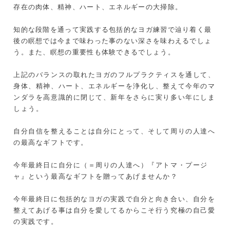
存在の肉体、精神、ハート、エネルギーの大掃除。
知的な段階を通って実践する包括的なヨガ練習で辿り着く最
後の瞑想では今まで味わった事のない深さを味わえるでしょ
う。また、瞑想の重要性も体験できるでしょう。
上記のバランスの取れたヨガのフルプラクティスを通して、
身体、精神、ハート、エネルギーを浄化し、整えて今年のマ
ンダラを高意識的に閉じて、新年をさらに実り多い年にしま
しょう。
自分自信を整えることは自分にとって、そして周りの人達へ
の最高なギフトです。
今年最終日に自分に（＝周りの人達へ）『アトマ・プージ
ャ』という最高なギフトを贈ってあげませんか？
今年最終日に包括的なヨガの実践で自分と向き合い、自分を
整えてあげる事は自分を愛してるからこそ行う究極の自己愛
の実践です。