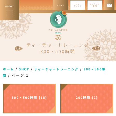
オン
オンライン
ログイン
menu
デマンド
予約
ティーチャートレーニング
300・500時間
/
/
/
ホーム
SHOP
ティーチャートレーニング
300・500時
/ ページ 1
間
300・500時間 (18)
200時間 (2)